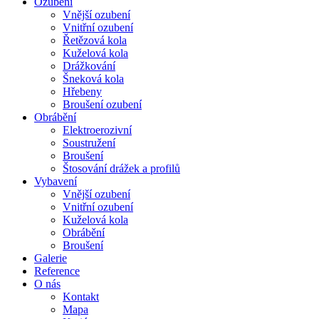
Ozubení
Vnější ozubení
Vnitřní ozubení
Řetězová kola
Kuželová kola
Drážkování
Šneková kola
Hřebeny
Broušení ozubení
Obrábění
Elektroerozivní
Soustružení
Broušení
Štosování drážek a profilů
Vybavení
Vnější ozubení
Vnitřní ozubení
Kuželová kola
Obrábění
Broušení
Galerie
Reference
O nás
Kontakt
Mapa