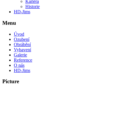
Kariéra
Historie
HD-Jims
Menu
Úvod
Ozubení
Obrábění
Vybavení
Galerie
Reference
O nás
HD-Jims
Picture