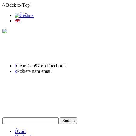
^ Back to Top
f
GearTech97 on Facebook
k
Pošlete nám email
Úvod