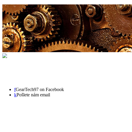
f
GearTech97 on Facebook
k
Pošlete nám email