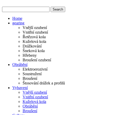
Home
gearing
Vnější ozubení
Vnitřní ozubení
Řetězová kola
Kuželová kola
Drážkování
Šneková kola
Hřebeny
Broušení ozubení
Obrábění
Elektroerozivní
Soustružení
Broušení
Štosování drážek a profilů
Vybavení
Vnější ozubení
Vnitřní ozubení
Kuželová kola
Obrábění
Broušení